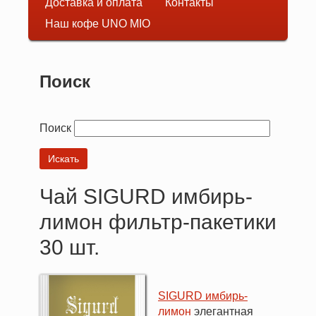
Доставка и оплата
Контакты
навигация
Наш кофе UNO MIO
Поиск
Поиск
Чай SIGURD имбирь-
лимон фильтр-пакетики
30 шт.
SIGURD имбирь-
лимон
элегантная