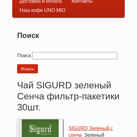
Доставка и оплата
Контакты
навигация
Наш кофе UNO MIO
Поиск
Поиск
Чай SIGURD зеленый
Сенча фильтр-пакетики
30шт.
SIGURD Зеленый с
сенча
Зеленый