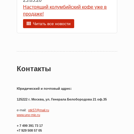
25.05.20
Настоящий колумбийский кофе уже в
продаже!
Читать все новости
Контакты
Юридический и почтовый адрес:
125222 г. Москва, ул. Генерала Белобородова 21 оф.35
e-mail:
otk57@mail.ru
www.uno-mio.ru
+ 7 499 391 73 17
+7 929 508 57 05